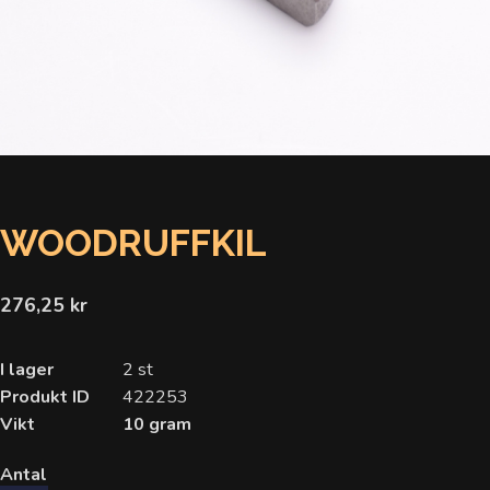
WOODRUFFKIL
276,25 kr
I lager
2 st
Produkt ID
422253
Vikt
10 gram
Antal