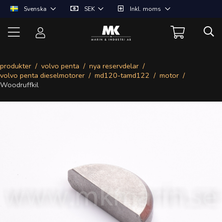
Svenska
SEK
Inkl. moms
produkter
volvo penta
nya reservdelar
volvo penta dieselmotorer
md120-tamd122
motor
Woodruffkil