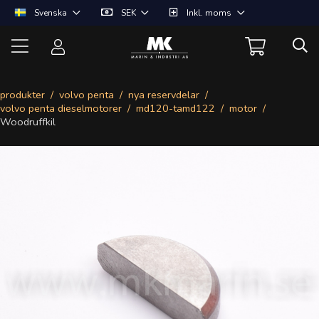
Svenska
SEK
Inkl. moms
produkter
volvo penta
nya reservdelar
volvo penta dieselmotorer
md120-tamd122
motor
Woodruffkil