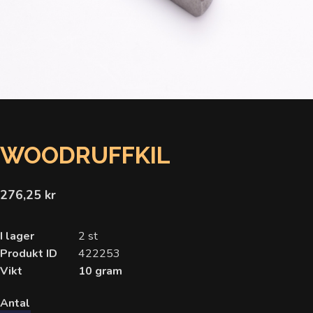
WOODRUFFKIL
276,25 kr
I lager
2 st
Produkt ID
422253
Vikt
10 gram
Antal