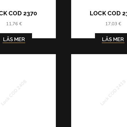
CK COD 2370
LOCK COD 2
11,76 €
17,03 €
LÄS MER
LÄS MER
Lock COD 2408
Lock COD 241