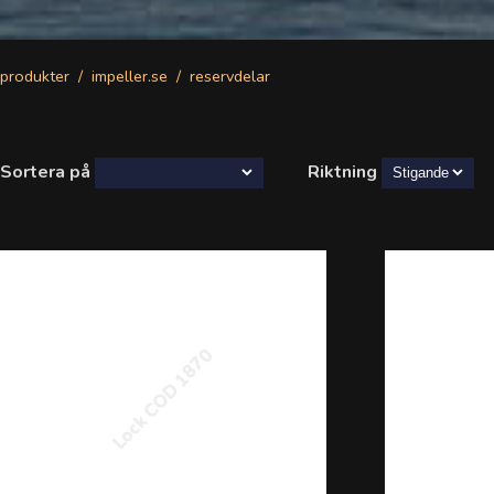
produkter
impeller.se
reservdelar
Sortera på
Riktning
Lock COD 1870