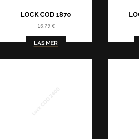
LOCK COD 1870
LO
16,79 €
LÄS MER
Lock COD 2400