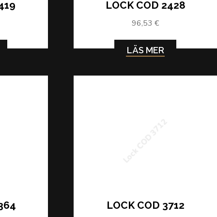
419
LOCK COD 2428
96,53 €
LÄS MER
4
Lock COD 3712
364
LOCK COD 3712