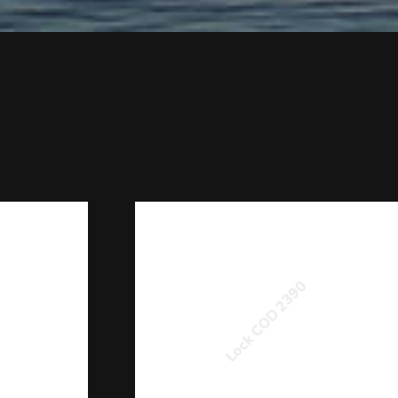
0
Lock COD 2390