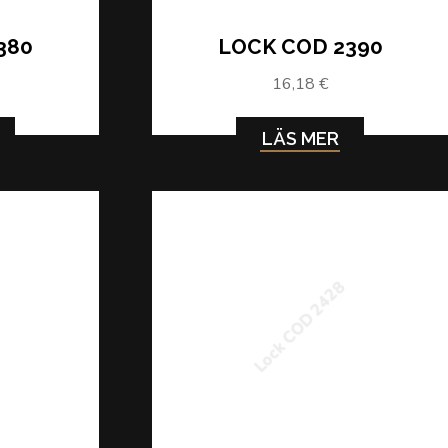
380
LOCK COD 2390
16,18 €
LÄS MER
9
Lock COD 2428