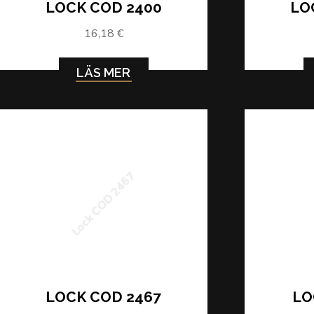
LOCK COD 2400
LO
16,18 €
LÄS MER
Lock COD 2467
LOCK COD 2467
LO